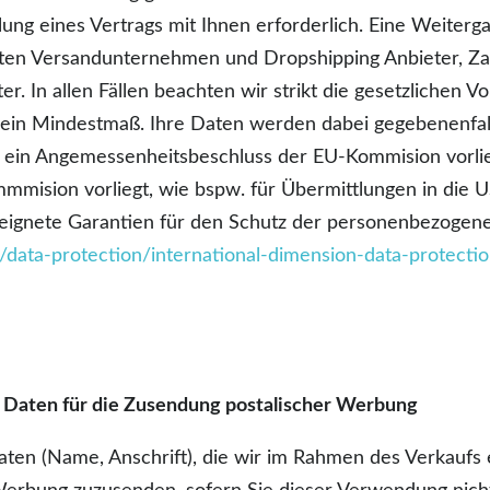
llung eines Vertrags mit Ihnen erforderlich. Eine Weiterg
lten Versandunternehmen und Dropshipping Anbieter, Zahl
ter. In allen Fällen beachten wir strikt die gesetzlichen
 ein Mindestmaß. Ihre Daten werden dabei gegebenenfall
e ein Angemessenheitsbeschluss der EU-Kommision vorlie
mision vorliegt, wie bspw. für Übermittlungen in die 
geeignete Garantien für den Schutz der personenbezogene
c/data-protection/international-dimension-data-protecti
Daten für die Zusendung postalischer Werbung
en (Name, Anschrift), die wir im Rahmen des Verkaufs 