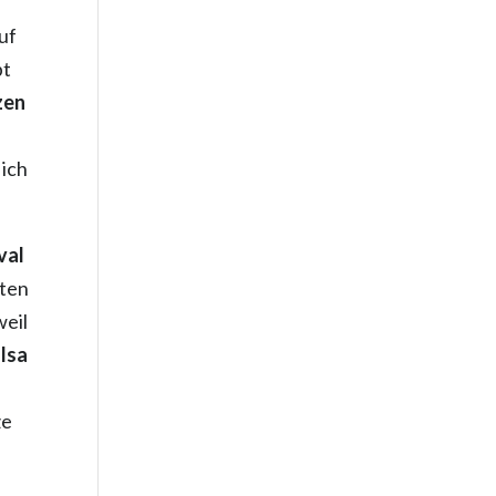
auf
pt
zen
 ich
val
iten
weil
lsa
ze