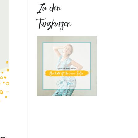
Zu den
Tanzkursen
er