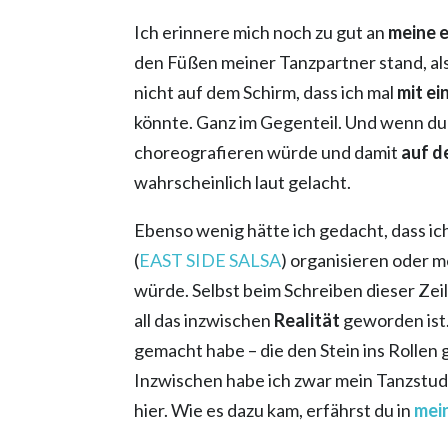
Ich erinnere mich noch zu gut an
meine e
den Füßen meiner Tanzpartner stand, al
nicht auf dem Schirm, dass ich mal
mit ei
könnte. Ganz im Gegenteil. Und wenn du 
choreografieren würde und damit
auf d
wahrscheinlich laut gelacht.
Ebenso wenig hätte ich gedacht, dass ic
(
EAST SIDE SALSA
) organisieren oder 
würde. Selbst beim Schreiben dieser Zei
all das inzwischen
Realität
geworden ist. 
gemacht habe – die den Stein ins Rollen
Inzwischen habe ich zwar mein Tanzstud
hier. Wie es dazu kam, erfährst du in
mei