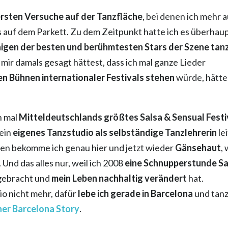
rsten Versuche auf der Tanzfläche
, bei denen ich mehr 
s auf dem Parkett. Zu dem Zeitpunkt hatte ich es überhau
nigen der besten und berühmtesten Stars der Szene tan
mir damals gesagt hättest, dass ich mal ganze Lieder
en Bühnen internationaler Festivals stehen
würde, hätte
h mal
Mitteldeutschlands größtes Salsa & Sensual Festi
mein
eigenes Tanzstudio als selbständige Tanzlehrerin
le
len bekomme ich genau hier und jetzt wieder
Gänsehaut
, 
Und das alles nur, weil ich 2008
eine Schnupperstunde Sa
 gebracht und
mein Leben nachhaltig verändert
hat.
io nicht mehr, dafür
lebe ich gerade in Barcelona
und tan
ner Barcelona Story
.