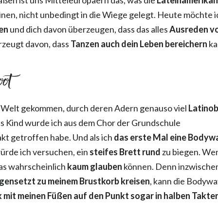
nen, nicht unbedingt in die Wiege gelegt. Heute möchte i
ten
und dich davon überzeugen, dass das alles
Ausreden v
erzeugt davon, dass
Tanzen auch dein Leben bereichern
ka
oot
 Welt gekommen, durch deren Adern genauso viel
Latinob
 Als Kind wurde ich aus dem Chor der Grundschule
kt getroffen habe. Und als ich
das erste Mal eine Bodyw
 würde ich versuchen, ein
steifes Brett rund
zu biegen. We
das wahrscheinlich
kaum glauben
können. Denn inzwische
egensetzt zu meinem Brustkorb kreisen
, kann die Bodyw
 mit meinen Füßen auf den Punkt sogar in halben Takte