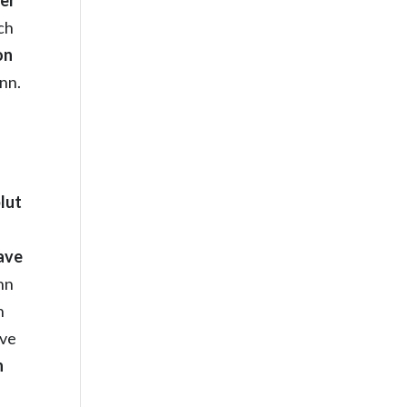
ch
on
nn.
lut
ave
nn
n
ave
n