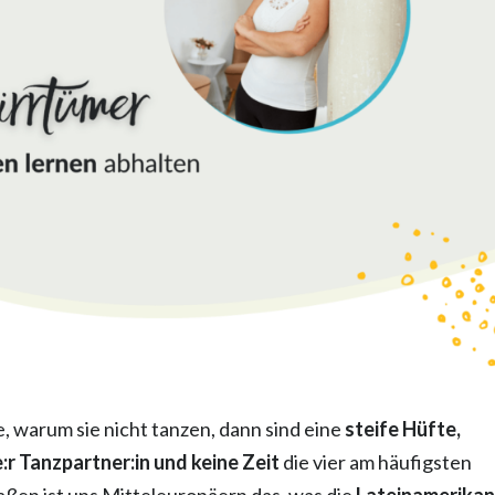
 warum sie nicht tanzen, dann sind eine
steife Hüfte,
r Tanzpartner:in und keine Zeit
die vier am häufigsten
en ist uns Mitteleuropäern das, was die
Lateinamerikan