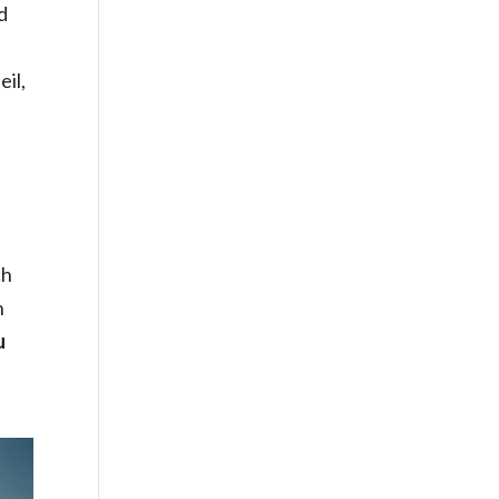
d
t
eil,
ch
n
u