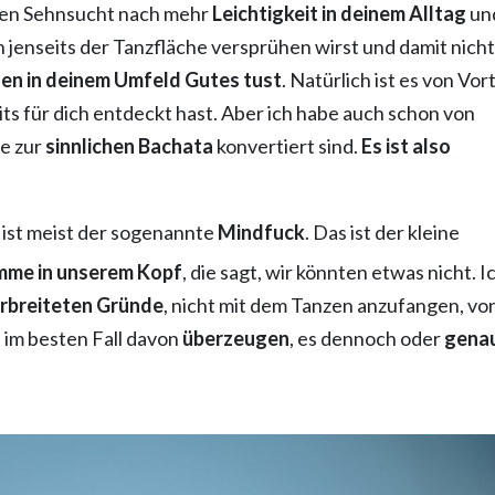
hen Sehnsucht nach mehr
Leichtigkeit in deinem Alltag
un
ch jenseits der Tanzfläche versprühen wirst und damit nich
n in deinem Umfeld Gutes tust
. Natürlich ist es von Vort
ts für dich entdeckt hast. Aber ich habe auch schon von
ie zur
sinnlichen Bachata
konvertiert sind.
Es ist also
, ist meist der sogenannte
Mindfuck
. Das ist der kleine
imme in unserem Kopf
, die sagt, wir könnten etwas nicht. I
erbreiteten Gründe
, nicht mit dem Tanzen anzufangen, vo
 im besten Fall davon
überzeugen
, es dennoch oder
gena