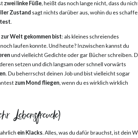
st
zwei linke Füße
, heißt das noch lange nicht, dass du nich
ller Zustand
sagt nichts darüber aus, wohin du es schaff
rtest
.
u zur Welt gekommen bist
: als kleines schreiendes
 noch laufen konnte. Und heute? Inzwischen kannst du
eren
und vielleicht Gedichte oder gar Bücher schreiben. 
deren setzen und dich langsam oder schnell vorwärts
en
. Du beherrschst deinen Job und bist vielleicht sogar
nntest
zum Mond fliegen
, wenn du es wirklich wirklich
ehr Lebensfreude)
ahrlich
ein Klacks
. Alles, was du dafür brauchst, ist dein Wi