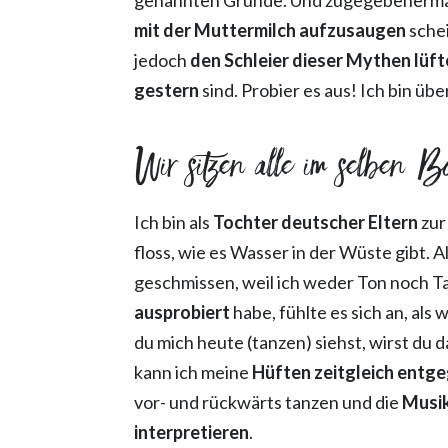
mit der Muttermilch aufzusaugen
schei
jedoch
den Schleier dieser Mythen lüf
gestern
sind. Probier es aus! Ich bin üb
Wir sitzen alle im selben B
Ich bin als
Tochter deutscher Eltern
zur
floss, wie es Wasser in der Wüste gibt.
geschmissen, weil ich weder Ton noch Ta
ausprobiert
habe, fühlte es sich an, als
du mich heute (tanzen) siehst, wirst du 
kann ich meine
Hüften zeitgleich entg
vor- und rückwärts tanzen und die
Musik
interpretieren
.