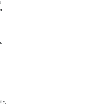
t
en
Du
lle,