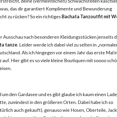
erstreicht, deine (vermeintlichen) Schwachstellen kaschie
twas, das dir garantiert Komplimente und Bewunderung
cht zu rücken? So ein richtiges
Bachata Tanzoutfit mit 
mer Ausschau nach besonderen Kleidungsstücken jenseits 
ta tanze
. Leider werde ich dabei viel zu selten in „normale
tschland. Als ich hingegen vor einem Jahr das erste Mal i
auf. Hier gibt es so viele kleine Boutiquen mit soooo sch
eisen.
d um den Gardasee und es gibt glaube ich kaum einen Lade
tte, zumindest in den größeren Orten. Dabei habe ich so
ürlich auch gekauft), genauso wie Hosen, Oberteile, Jac