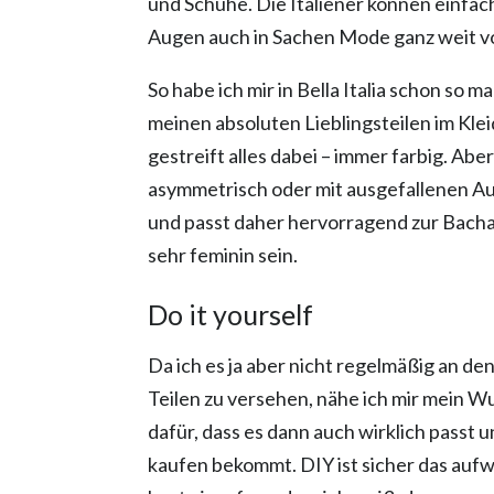
und Schuhe. Die Italiener können einfach
Augen auch in Sachen Mode ganz weit vo
So habe ich mir in Bella Italia schon so 
meinen absoluten Lieblingsteilen im Kle
gestreift alles dabei – immer farbig. Abe
asymmetrisch oder mit ausgefallenen Auss
und passt daher hervorragend zur Bach
sehr feminin sein.
Do it yourself
Da ich es ja aber nicht regelmäßig an d
Teilen zu versehen, nähe ich mir mein Wu
dafür, dass es dann auch wirklich passt u
kaufen bekommt. DIY ist sicher das aufw