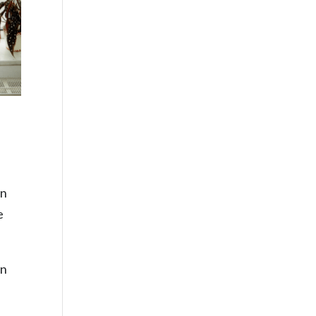
on
e
rn