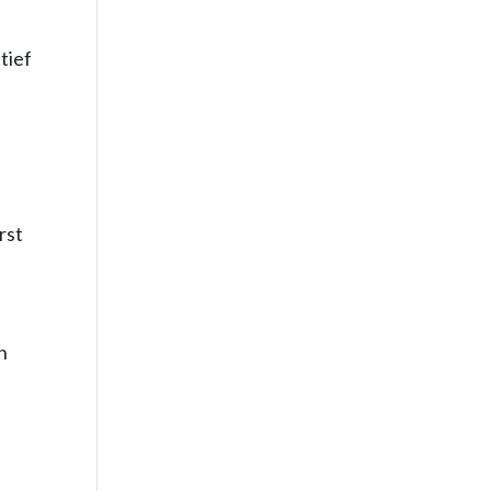
tief
rst
n
h