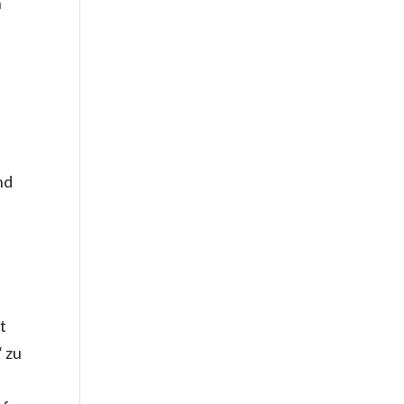
n
t
nd
t
“ zu