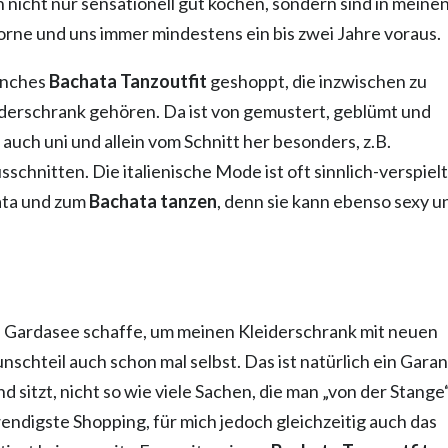
 nicht nur sensationell gut kochen, sondern sind in meine
rne und uns immer mindestens ein bis zwei Jahre voraus.
manches
Bachata Tanzoutfit
geshoppt, die inzwischen zu
iderschrank gehören. Da ist von gemustert, geblümt und
r auch uni und allein vom Schnitt her besonders, z.B.
chnitten. Die italienische Mode ist oft sinnlich-verspiel
ata und zum
Bachata tanzen
, denn sie kann ebenso sexy u
en Gardasee schaffe, um meinen Kleiderschrank mit neuen
nschteil auch schon mal selbst. Das ist natürlich ein Garan
nd sitzt, nicht so wie viele Sachen, die man „von der Stange
endigste Shopping, für mich jedoch gleichzeitig auch das