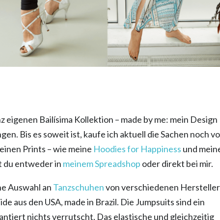
nz eigenen Bailísima Kollektion – made by me: mein Design
en. Bis es soweit ist, kaufe ich aktuell die Sachen noch v
meinen Prints – wie meine
Hoodies for Happiness
und mein
t du entweder in
meinem Spreadshop
oder direkt bei mir.
ne Auswahl an
Tanzschuhen
von verschiedenen Herstelle
de aus den USA, made in Brazil. Die Jumpsuits sind ein
ntiert nichts verrutscht. Das elastische und gleichzeitig