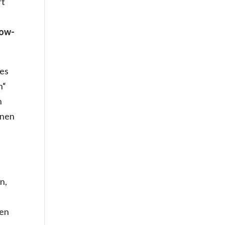
rt
Wow-
des
n“
n
önen
n,
ken