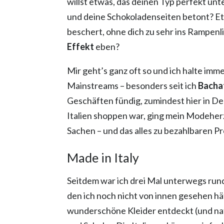
willst etwas, das deinen Typ perfekt unt
und deine Schokoladenseiten betont? E
beschert, ohne dich zu sehr ins Rampenli
Effekt
eben?
Mir geht’s ganz oft so und ich halte im
Mainstreams – besonders seit ich
Bacha
Geschäften fündig, zumindest hier in Deu
Italien shoppen war, ging mein Modeherz 
Sachen – und das alles zu bezahlbaren Pr
Made in Italy
Seitdem war ich drei Mal unterwegs run
den ich noch nicht von innen gesehen hä
wunderschöne Kleider entdeckt (und nat